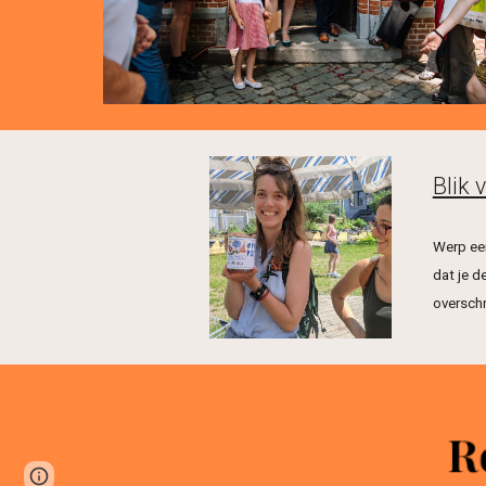
Blik 
Werp ee
dat je d
overschr
Page
Google Sites
Report abuse