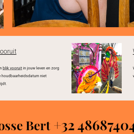
vooruit
n 
blik vooruit
 in jouw leven en zorg 
e houdbaarheidsdatum niet 
ijdt.