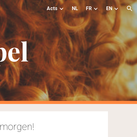
Acts
NL
FR
EN
ion
pel
 morgen!