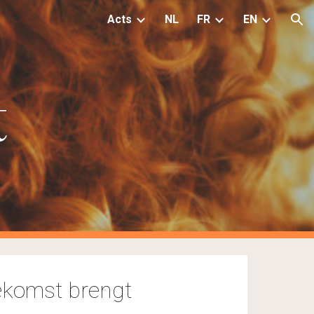
Acts
NL
FR
EN
ion
t
oekomst brengt