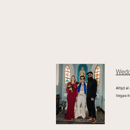
Wedd
Altijd a
Vegas-h