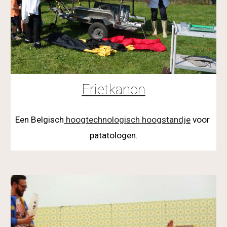
Frietkanon
Een Belgisch
 hoogtechnologisch hoogstandje
 voor 
patatologen.